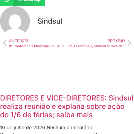
Sindsul
ANTERIOR
PRÓXIMO
8ª Conferência Municipal de Saúde começa na quarta-feira em Vilhena; diretoria do Sindsul irá participar do evento
Em Assembleia, Sindsul aprova alterações no Estatuto e decide por não aderir à greve nacional
DIRETORES E VICE-DIRETORES: Sindsul
realiza reunião e explana sobre ação
do 1/6 de férias; saiba mais
10 de julho de 2026
Nenhum comentário