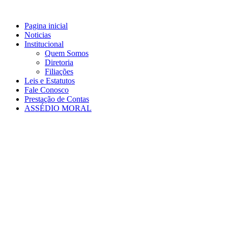
Ir
para
Pagina inicial
o
Noticias
conteúdo
Institucional
Quem Somos
Diretoria
Filiações
Leis e Estatutos
Fale Conosco
Prestação de Contas
ASSÉDIO MORAL