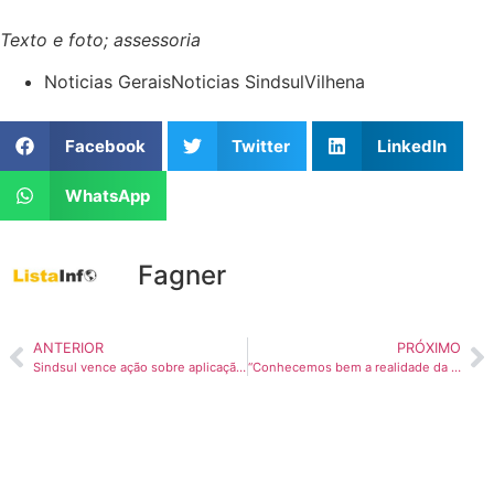
Texto e foto; assessoria
Noticias Gerais
Noticias Sindsul
Vilhena
Facebook
Twitter
LinkedIn
WhatsApp
Fagner
ANTERIOR
PRÓXIMO
Sindsul vence ação sobre aplicação de adicional de insalubridade aos ACS; veja lista com nomes de beneficiados
“Conhecemos bem a realidade da prefeitura e sabemos que é possível fazer revisões”; Sindsul entrevista a candidata Raquel Donadon