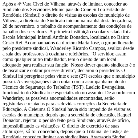
Após a 4ª Vara Cível de Vilhena, através de liminar, conceder ao
Sindicato dos Servidores Municipais do Cone Sul do Estado de
Rondônia (Sindsul) o direito de visitas às escolas do município de
Vilhena, a diretoria do Sindicato iniciou na manhã desta terça-feira,
28 de novembro, o trabalho de acompanhamento das condições de
trabalho dos servidores. A primeira instituição escolar visitada foi a
Escola Municipal Infantil Antônio Donadon, localizada no Bairro
Cristo Rei. Acompanhados da diretora Maria José, o grupo liderado
pelo presidente sindical, Wanderley Ricardo Campos, avaliou desde
a sala dos professores à cozinha e refeitórios. “O servidor, assim
como qualquer outro trabalhador, tem o direito de um local
adequado para realizar sua função. Nosso dever quanto sindicato é o
de fiscalizar e cobrar por esse direito”, declarou o presidente. O
Sindsul irá peregrinar pelas vinte e sete (27) escolas que o município
possui. As averiguações irão contar com o acompanhamento do
Técnico de Segurança do Trabalho (TST), Laelcio Evangelista,
funcionário do Sindicato e especializado no assunto. De acordo com
Wanderley, as possíveis anormalidades encontradas, serão
registradas e relatadas para as devidas correções da Secretaria de
Educação. A Celeuma O Sindsul havia sido impedido de visitar as
escolas do município, depois que a secretária de educação, Raquel
Donadon, rejeitou o pedido feito pelo Sindicato, através de ofício,
impossibilitando as visitações. O direito de exercício de suas
atribuições, só foi concedido, depois que o Tribunal de Justiça de
Rondônia concedeu liminar aos sindicalistas. Assessoria Sindsul