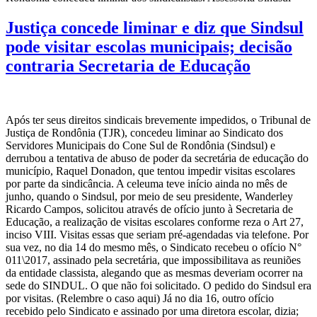
Justiça concede liminar e diz que Sindsul
pode visitar escolas municipais; decisão
contraria Secretaria de Educação
Após ter seus direitos sindicais brevemente impedidos, o Tribunal de
Justiça de Rondônia (TJR), concedeu liminar ao Sindicato dos
Servidores Municipais do Cone Sul de Rondônia (Sindsul) e
derrubou a tentativa de abuso de poder da secretária de educação do
município, Raquel Donadon, que tentou impedir visitas escolares
por parte da sindicância. A celeuma teve início ainda no mês de
junho, quando o Sindsul, por meio de seu presidente, Wanderley
Ricardo Campos, solicitou através de ofício junto à Secretaria de
Educação, a realização de visitas escolares conforme reza o Art 27,
inciso VIII. Visitas essas que seriam pré-agendadas via telefone. Por
sua vez, no dia 14 do mesmo mês, o Sindicato recebeu o ofício N°
011\2017, assinado pela secretária, que impossibilitava as reuniões
da entidade classista, alegando que as mesmas deveriam ocorrer na
sede do SINDUL. O que não foi solicitado. O pedido do Sindsul era
por visitas. (Relembre o caso aqui) Já no dia 16, outro ofício
recebido pelo Sindicato e assinado por uma diretora escolar, dizia;