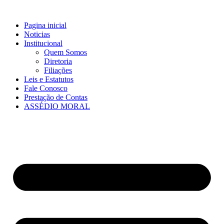
Ir
para
Pagina inicial
o
Noticias
conteúdo
Institucional
Quem Somos
Diretoria
Filiações
Leis e Estatutos
Fale Conosco
Prestação de Contas
ASSÉDIO MORAL