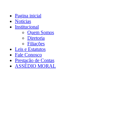
Ir
para
Pagina inicial
o
Noticias
conteúdo
Institucional
Quem Somos
Diretoria
Filiações
Leis e Estatutos
Fale Conosco
Prestação de Contas
ASSÉDIO MORAL