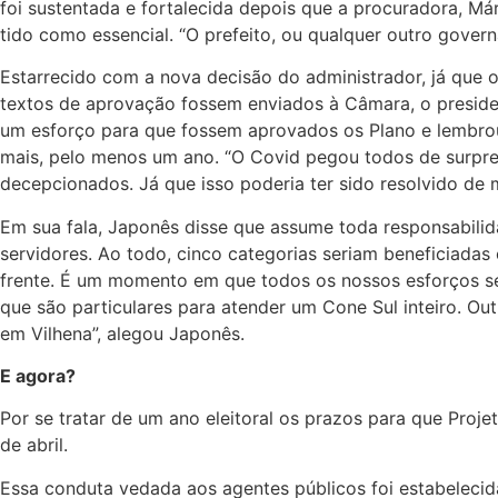
foi sustentada e fortalecida depois que a procuradora, Má
tido como essencial. “O prefeito, ou qualquer outro governa
Estarrecido com a nova decisão do administrador, já que o
textos de aprovação fossem enviados à Câmara, o preside
um esforço para que fossem aprovados os Plano e lembrou
mais, pelo menos um ano. “O Covid pegou todos de surpr
decepcionados. Já que isso poderia ter sido resolvido de m
Em sua fala, Japonês disse que assume toda responsabilida
servidores. Ao todo, cinco categorias seriam beneficiada
frente. É um momento em que todos os nossos esforços ser
que são particulares para atender um Cone Sul inteiro. O
em Vilhena”, alegou Japonês.
E agora?
Por se tratar de um ano eleitoral os prazos para que Proj
de abril.
Essa conduta vedada aos agentes públicos foi estabelecida 