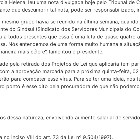
rcia Helena, leu uma nota divulgada hoje pelo Tribunal de 
nte que descumprir tal nota, pode ser responsabilizado, inc
 mesmo grupo havia se reunido na última semana, quando o 
nte do Sindsul (Sindicato dos Servidores Municipais do C
 a todos presentes que essa é uma luta de quase quatro a
esa. Nós entendemos de uma forma muito humana a situaç
aneira mais célere”, lamentou o presidente.
de pela retirada dos Projetos de Lei que aplicaria (em par
s com a aprovação marcada para a próxima quinta-feira, 02
ão para combater esse vírus. Para se ter uma ideia, nós t
utro ponto é esse dito pela procuradora de que não podemo
etos dessa natureza, envolvendo aumento salarial de servid
no inciso VIII do art. 73 da Lei nº 9.504/1997).